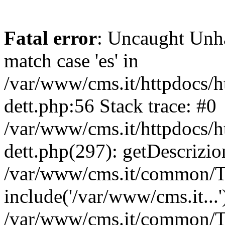
Fatal error
: Uncaught Unh
match case 'es' in
/var/www/cms.it/httpdocs/
dett.php:56 Stack trace: #0
/var/www/cms.it/httpdocs/
dett.php(297): getDescri
/var/www/cms.it/common/T
include('/var/www/cms.it...'
/var/www/cms.it/common/T