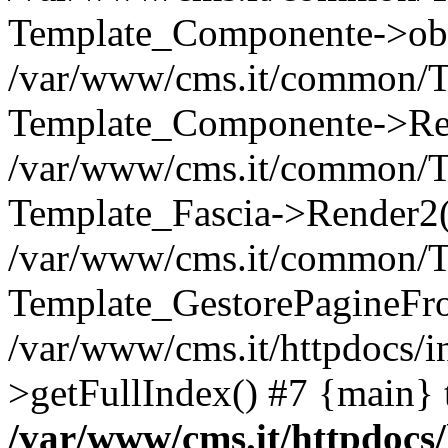
Template_Componente->obInc
/var/www/cms.it/common/Te
Template_Componente->Ren
/var/www/cms.it/common/T
Template_Fascia->Render2('
/var/www/cms.it/common/T
Template_GestorePagineFro
/var/www/cms.it/httpdocs/i
>getFullIndex() #7 {main} 
/var/www/cms.it/httpdocs