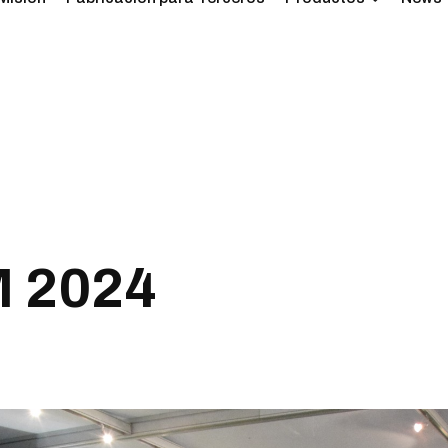
M
2
0
2
4