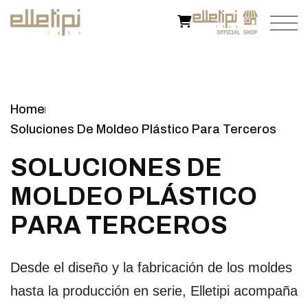
Home
Soluciones De Moldeo Plástico Para Terceros
S
­
­
­
­
O
L
U
C
I
O
N
E
S
D
E
M
O
L
D
E
O
P
L
Á
S
T
I
C
O
P
A
R
A
T
E
R
C
E
R
O
S
Desde el diseño y la fabricación de los moldes
hasta la producción en serie, Elletipi acompaña