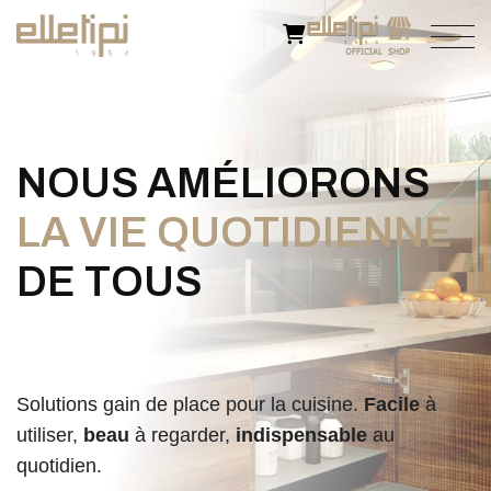
N
O
U
S
A
M
É
L
I
O
R
O
N
S
L
A
V
I
E
Q
U
O
T
I
D
I
E
N
N
E
D
E
T
O
U
S
Solutions gain de place pour la cuisine.
Facile
à
utiliser,
beau
à regarder,
indispensable
au
quotidien.