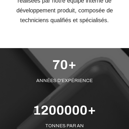
réalisées par notre équipe interne de
développement produit, composée de
techniciens qualifiés et spécialisés.
+
7
0
ANNÉES D'EXPÉRIENCE
+
1
2
0
0
0
0
0
TONNES PAR AN