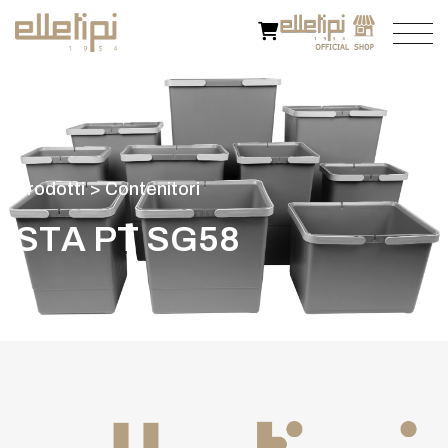
P
r
o
d
o
t
t
i
>
C
o
n
t
e
n
i
t
o
r
i
S
T
A
P
T
S
G
5
8