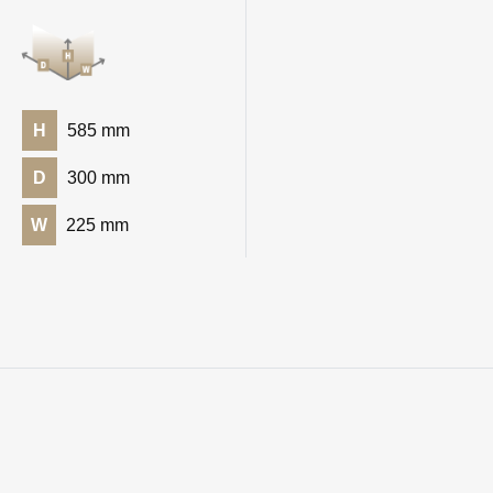
H
585 mm
D
300 mm
W
225 mm