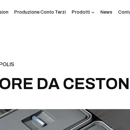
sion
Produzione Conto Terzi
Prodotti
News
Conta
POLIS
O
R
E
D
A
C
E
S
T
O
N