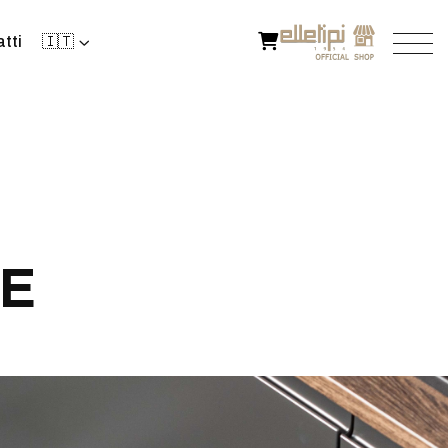
tti
🇮🇹
E