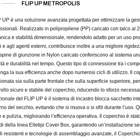
FLIP UP METROPOLIS
 UP è una soluzione avanzata progettata per ottimizzare la gesti
ssionali. Realizzato in polipropilene (PP) caricato con talco al 
ica e stabilità dimensionale, rendendolo adatto per un uso prol
rti e agli agenti esterni, contribuisce inoltre a una migliore rigi
e spine di giunzione in Nylon caricato conferiscono al sistema una
tà e durabilità nel tempo. Questo tipo di connessione tra i com
ga la sua efficienza anche dopo numerosi cicli di utilizzo. Il 
zionata sia sulla parte frontale che sulla superficie superiore, 
ollo sicuro e stabile del coperchio, riducendo lo sforzo necessari
nzionale del FLIP UP è il sistema di incastro blocca sacchetto int
erno del secchio, evitando che si muova o si sfili durante l’uso. 
e pulizia, migliorando l’efficienza operativa. Il coperchio è sta
andi della linea Elletipi Cover Box, garantendo un’installazione s
iali resistenti e tecnologie di assemblaggio avanzate, il Coper