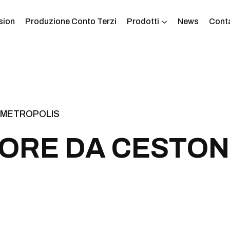
sion
Produzione Conto Terzi
Prodotti
News
Conta
P METROPOLIS
O
R
E
D
A
C
E
S
T
O
N