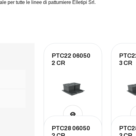
le per tutte le linee di pattumiere Elletipi Srl.
PTC22 06050
PTC2
2 CR
3 CR
PTC28 06050
PTC2
2 CR
3 CR