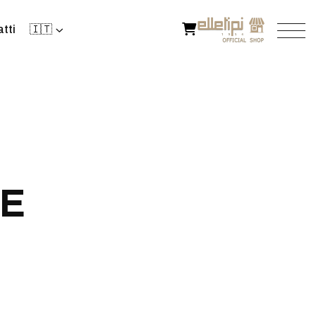
tti
🇮🇹
E