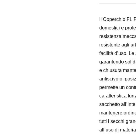
Il Coperchio FLIP
domestici e profe
resistenza meccan
resistente agli u
facilità d’uso. L
garantendo solidi
e chiusura manten
antiscivolo, posi
permette un contr
caratteristica fu
sacchetto all’int
mantenere ordine 
tutti i secchi gr
all’uso di mater