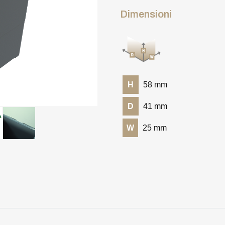
Dimensioni
H
58 mm
D
41 mm
W
25 mm