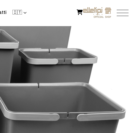
tti
🇮🇹