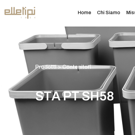
Home
Chi Siamo
Mis
P
r
o
d
o
t
t
i
>
C
o
n
t
e
n
i
t
o
r
i
S
T
A
P
T
S
H
5
8