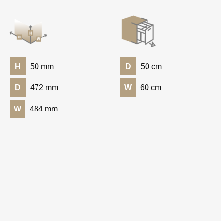
H
50 mm
D
50 cm
D
472 mm
W
60 cm
W
484 mm