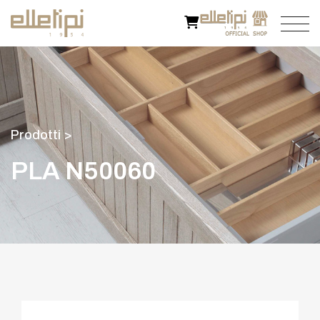
P
r
o
d
o
t
t
i
>
P
L
A
N
5
0
0
6
0