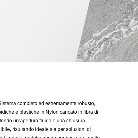
a Sistema completo ed estremamente robusto,
diche e plastiche in Nylon caricato in fibra di
ntendo un’apertura fluida e una chiusura
bile, risultando ideale sia per soluzioni di
ità ridotta, perfette anche per basi con lavello.