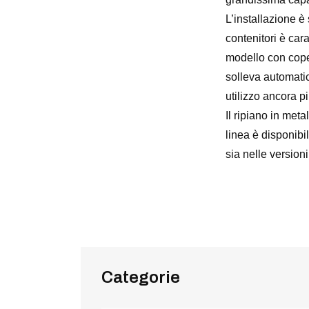
L’installazione è
contenitori è car
modello con cope
solleva automatic
utilizzo ancora p
Il ripiano in met
linea è disponi
sia nelle version
Categorie