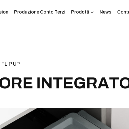
sion
Produzione Conto Terzi
Prodotti
News
Conta
 FLIP UP
O
R
E
I
N
T
E
G
R
A
T