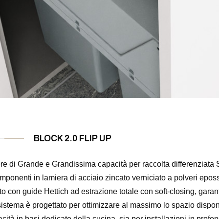
BLOCK 2.0 FLIP UP
ere di Grande e Grandissima capacità per raccolta differenziat
mponenti in lamiera di acciaio zincato verniciato a polveri epossi
ito con guide Hettich ad estrazione totale con soft-closing, gara
sistema è progettato per ottimizzare al massimo lo spazio disponi
ità in basi dedicate della cucina, sia per installazioni in profond