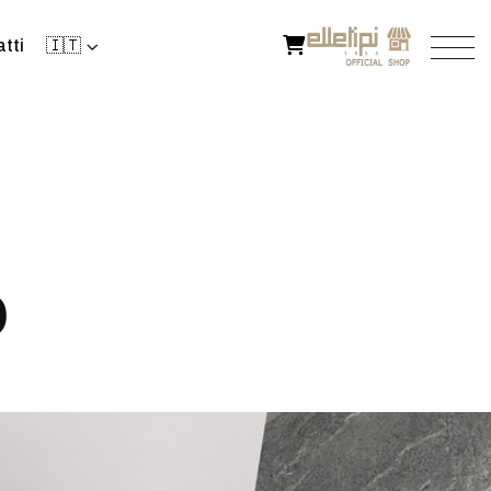
tti
🇮🇹
O