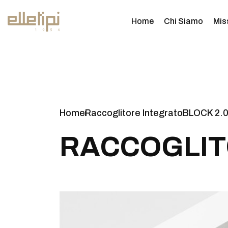
Home
Chi Siamo
Mis
Home
Raccoglitore Integrato
BLOCK 2.0
R
A
C
C
O
G
L
I
T