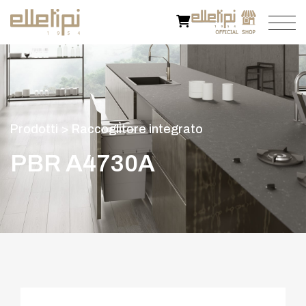
P
r
o
d
o
t
t
i
>
R
a
c
c
o
g
l
i
t
o
r
e
i
n
t
e
g
r
a
t
o
P
B
R
A
4
7
3
0
A