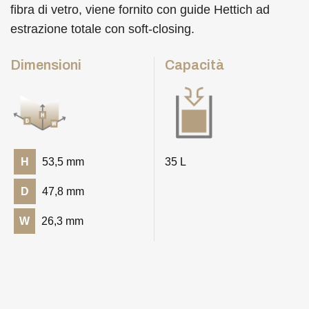
fibra di vetro, viene fornito con guide Hettich ad
estrazione totale con soft-closing.
Dimensioni
Capacità
H
53,5 mm
35 L
D
47,8 mm
W
26,3 mm