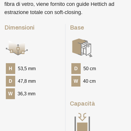
fibra di vetro, viene fornito con guide Hettich ad
estrazione totale con soft-closing.
Dimensioni
Base
H
53,5 mm
D
50 cm
D
47,8 mm
W
40 cm
W
36,3 mm
Capacità