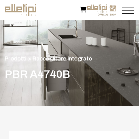
P
r
o
d
o
t
t
i
>
R
a
c
c
o
g
l
i
t
o
r
e
i
n
t
e
g
r
a
t
o
P
B
R
A
4
7
4
0
B