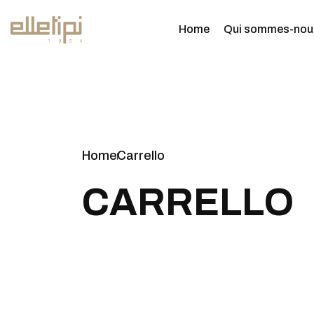
Home
Qui sommes-nou
Home
Carrello
C
A
R
R
E
L
L
O