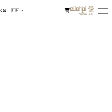
cts
🇫🇷