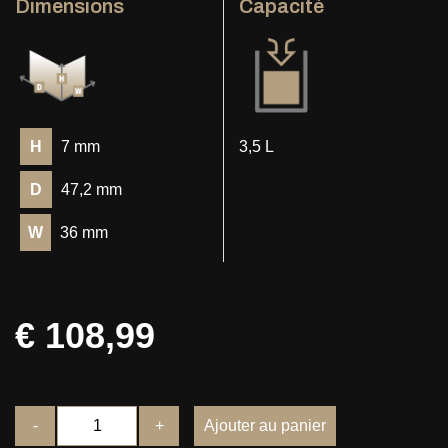
Dimensions
Capacité
H
7 mm
3,5 L
D
47,2 mm
W
36 mm
€ 108,99
-
+
Ajouter au panier