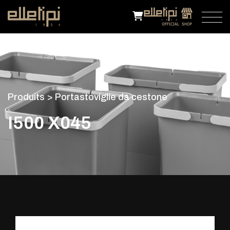
P
r
o
d
u
i
t
s
>
P
o
r
t
a
s
t
o
v
i
g
l
i
e
d
a
c
e
s
t
o
n
e
I
5
0
0
X
0
4
5