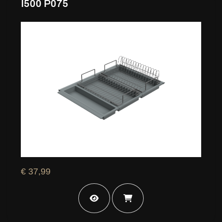
I500 P075
€ 37,99