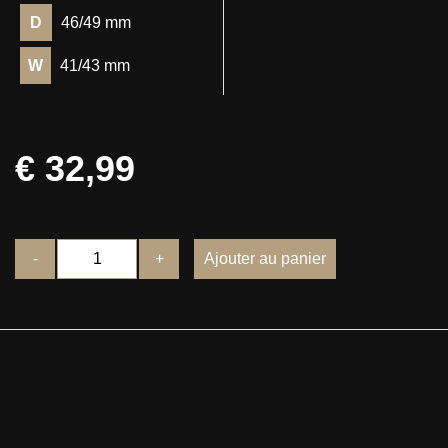
D
46/49 mm
W
41/43 mm
€ 32,99
-
+
Ajouter au panier