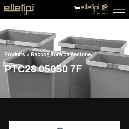
P
r
o
d
u
i
t
s
>
R
a
c
c
o
g
l
i
t
o
r
e
d
a
c
e
s
t
o
n
e
P
T
C
2
8
0
5
0
5
0
7
F